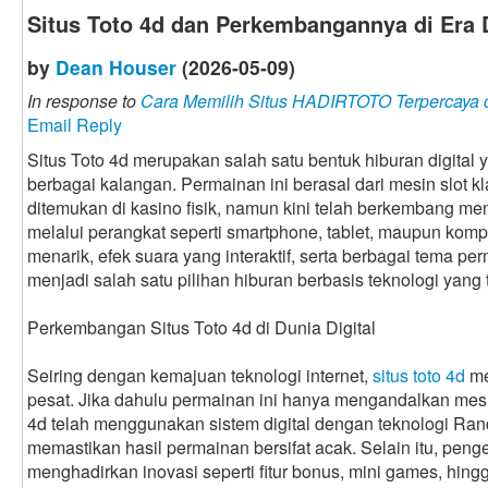
Situs Toto 4d dan Perkembangannya di Era 
by
Dean Houser
(2026-05-09)
In response to
Cara Memilih Situs HADIRTOTO Terpercaya
Email Reply
Situs Toto 4d merupakan salah satu bentuk hiburan digital y
berbagai kalangan. Permainan ini berasal dari mesin slot k
ditemukan di kasino fisik, namun kini telah berkembang menj
melalui perangkat seperti smartphone, tablet, maupun komp
menarik, efek suara yang interaktif, serta berbagai tema p
menjadi salah satu pilihan hiburan berbasis teknologi yan
Perkembangan Situs Toto 4d di Dunia Digital
Seiring dengan kemajuan teknologi internet,
situs toto 4d
me
pesat. Jika dahulu permainan ini hanya mengandalkan mesi
4d telah menggunakan sistem digital dengan teknologi R
memastikan hasil permainan bersifat acak. Selain itu, pen
menghadirkan inovasi seperti fitur bonus, mini games, hi