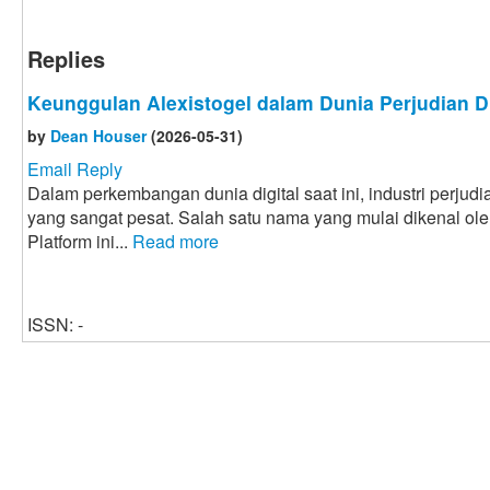
Replies
Keunggulan Alexistogel dalam Dunia Perjudian Di
by
Dean Houser
(2026-05-31)
Email Reply
Dalam perkembangan dunia digital saat ini, industri perju
yang sangat pesat. Salah satu nama yang mulai dikenal ol
Platform ini...
Read more
ISSN: -