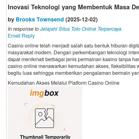
Inovasi Teknologi yang Membentuk Masa De
by
Brooks Townsend
(2025-12-02)
In response to
Jelajahi Situs Toto Online Terpercaya
Email Reply
Casino online telah menjadi salah satu bentuk hiburan digit
masyarakat modern. Dengan perkembangan teknologi intern
dapat menikmati berbagai jenis permainan kasino tanpa haru
casino online menawarkan kemudahan akses, fleksibilitas w
begitu luas sehingga memberikan pengalaman bermain yang
Kemudahan Akses Melalui Platform Casino Online