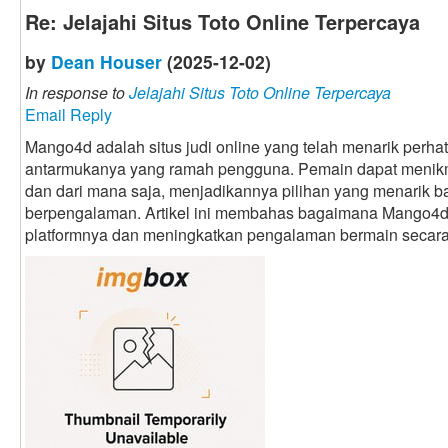
Re: Jelajahi Situs Toto Online Terpercaya
by
Dean Houser
(2025-12-02)
In response to
Jelajahi Situs Toto Online Terpercaya
Email Reply
Mango4d adalah situs judi online yang telah menarik perhat
antarmukanya yang ramah pengguna. Pemain dapat menikm
dan dari mana saja, menjadikannya pilihan yang menarik 
berpengalaman. Artikel ini membahas bagaimana Mango4
platformnya dan meningkatkan pengalaman bermain secara