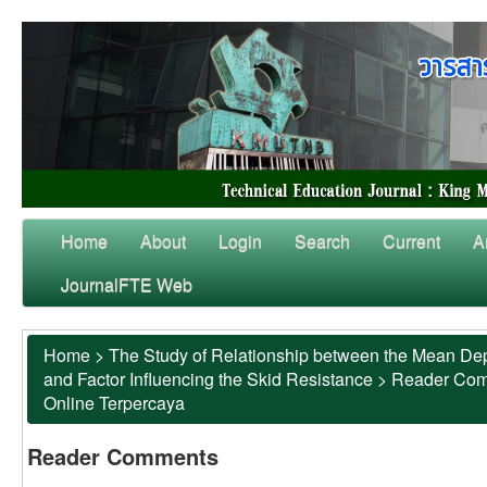
Home
About
Login
Search
Current
A
JournalFTE Web
Home
>
The Study of Relationship between the Mean Dep
and Factor Influencing the Skid Resistance
>
Reader Co
Online Terpercaya
Reader Comments