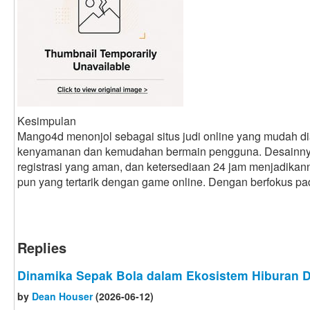
Kesimpulan
Mango4d menonjol sebagai situs judi online yang mudah 
kenyamanan dan kemudahan bermain pengguna. Desainnya yan
registrasi yang aman, dan ketersediaan 24 jam menjadikann
pun yang tertarik dengan game online. Dengan berfokus pa
Replies
Dinamika Sepak Bola dalam Ekosistem Hiburan Di
by
Dean Houser
(2026-06-12)