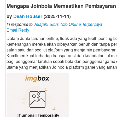
Mengapa Joinbola Memastikan Pembayaran
by
Dean Houser
(2025-11-14)
In response to
Jelajahi Situs Toto Online Terpercaya
Email Reply
Dalam dunia taruhan online, tidak ada yang lebih penting 
kemenangan mereka akan dibayarkan penuh dan tanpa pen
salah satu dari sedikit platform yang menjamin pembayara
Komitmen kuat terhadap transparansi dan keandalan ini me
bagi penggemar taruhan sepak bola dan penggemar game online
utama yang menjadikan Joinbola platform game yang aman