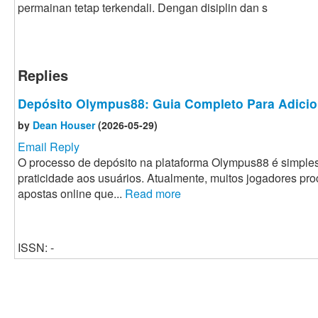
permainan tetap terkendali. Dengan disiplin dan s
Replies
Depósito Olympus88: Guia Completo Para Adici
by
Dean Houser
(2026-05-29)
Email Reply
O processo de depósito na plataforma Olympus88 é simples,
praticidade aos usuários. Atualmente, muitos jogadores p
apostas online que...
Read more
ISSN: -