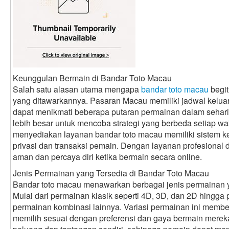
Keunggulan Bermain di Bandar Toto Macau
Salah satu alasan utama mengapa
bandar toto macau
begit
yang ditawarkannya. Pasaran Macau memiliki jadwal kelua
dapat menikmati beberapa putaran permainan dalam sehari.
lebih besar untuk mencoba strategi yang berbeda setiap wak
menyediakan layanan bandar toto macau memiliki sistem
privasi dan transaksi pemain. Dengan layanan profesional 
aman dan percaya diri ketika bermain secara online.
Jenis Permainan yang Tersedia di Bandar Toto Macau
Bandar toto macau menawarkan berbagai jenis permainan 
Mulai dari permainan klasik seperti 4D, 3D, dan 2D hingga 
permainan kombinasi lainnya. Variasi permainan ini memberi
memilih sesuai dengan preferensi dan gaya bermain mereka