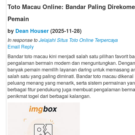
Toto Macau Online: Bandar Paling Direkome
Pemain
by
Dean Houser
(2025-11-28)
In response to
Jelajahi Situs Toto Online Terpercaya
Email Reply
Bandar toto macau kini menjadi salah satu pilihan favorit 
pengalaman bermain modern dan menguntungkan. Dengan p
banyak pemain memilih layanan daring untuk memasang a
salah satu yang paling diminati. Bandar toto macau dikenal 
peluang menang yang menarik, serta sistem permainan yan
berbagai fitur pendukung juga membuat pengalaman berma
penikmat togel dari berbagai kalangan.