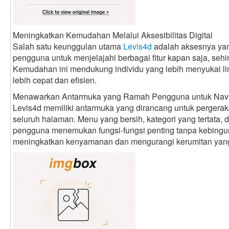
Meningkatkan Kemudahan Melalui Aksesibilitas Digital
Salah satu keunggulan utama
Levis4d
adalah aksesnya yan
pengguna untuk menjelajahi berbagai fitur kapan saja, sehin
Kemudahan ini mendukung individu yang lebih menyukai lin
lebih cepat dan efisien.
Menawarkan Antarmuka yang Ramah Pengguna untuk Nav
Levis4d memiliki antarmuka yang dirancang untuk pergeraka
seluruh halaman. Menu yang bersih, kategori yang tertata,
pengguna menemukan fungsi-fungsi penting tanpa kebingu
meningkatkan kenyamanan dan mengurangi kerumitan yang 