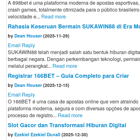
A 898bet é uma plataforma moderna de apostas esportivas, 
crash games, totalmente otimizada para o público brasileir
velocidade e...
Read more
Rahasia Keseruan Bermain SUKAWIN88 di Era M
by
Dean Houser
(2025-11-29)
Email Reply
SUKAWIN88 telah menjadi salah satu bentuk hiburan digital
berbagai negara. Dengan perkembangan teknologi, permai
melalui perangkat...
Read more
Registrar 166BET – Guia Completo para Criar
by
Dean Houser
(2025-12-15)
Email Reply
O 166BET é uma casa de apostas online que vem atraindo 
plataforma moderna, segura e com diversas opções de apost
processo de registro...
Read more
Slot Gacor dan Transformasi Hiburan Digital
by
Ezekiel Ezekiel Duvall
(2025-12-30)