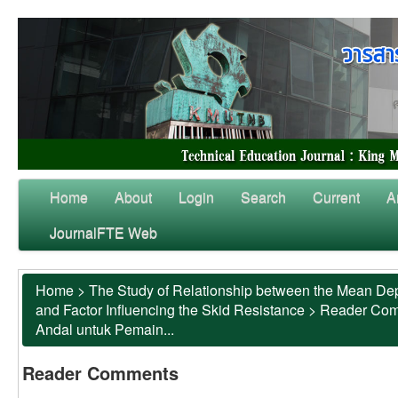
Home
About
Login
Search
Current
A
JournalFTE Web
Home
>
The Study of Relationship between the Mean Dep
and Factor Influencing the Skid Resistance
>
Reader Co
Andal untuk Pemain...
Reader Comments