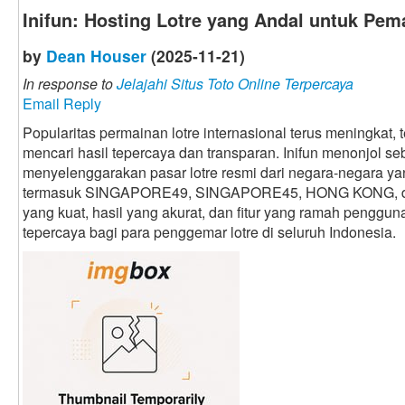
Inifun: Hosting Lotre yang Andal untuk Pem
by
Dean Houser
(2025-11-21)
In response to
Jelajahi Situs Toto Online Terpercaya
Email Reply
Popularitas permainan lotre internasional terus meningkat,
mencari hasil tepercaya dan transparan. Inifun menonjol se
menyelenggarakan pasar lotre resmi dari negara-negara yang
termasuk SINGAPORE49, SINGAPORE45, HONG KONG, 
yang kuat, hasil yang akurat, dan fitur yang ramah pengguna
tepercaya bagi para penggemar lotre di seluruh Indonesia.