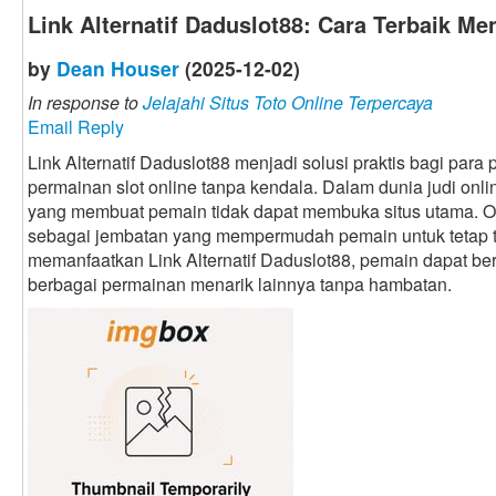
Link Alternatif Daduslot88: Cara Terbaik Men
by
Dean Houser
(2025-12-02)
In response to
Jelajahi Situs Toto Online Terpercaya
Email Reply
Link Alternatif Daduslot88 menjadi solusi praktis bagi par
permainan slot online tanpa kendala. Dalam dunia judi onlin
yang membuat pemain tidak dapat membuka situs utama. Oleh 
sebagai jembatan yang mempermudah pemain untuk tetap 
memanfaatkan Link Alternatif Daduslot88, pemain dapat berm
berbagai permainan menarik lainnya tanpa hambatan.