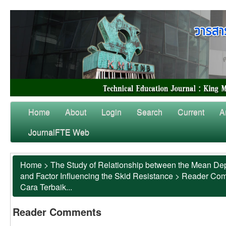
Home
About
Login
Search
Current
A
JournalFTE Web
Home
>
The Study of Relationship between the Mean Dep
and Factor Influencing the Skid Resistance
>
Reader Co
Cara Terbaik...
Reader Comments