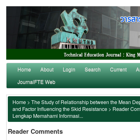
Home
About
Login
Search
Current
A
JournalFTE Web
Home
>
The Study of Relationship between the Mean Dep
and Factor Influencing the Skid Resistance
>
Reader Co
Lengkap Memahami Informasi...
Reader Comments