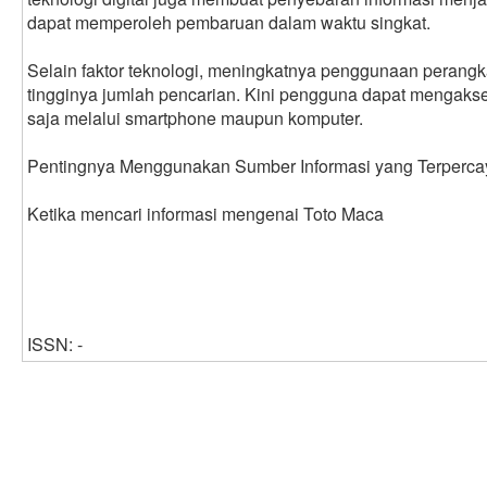
dapat memperoleh pembaruan dalam waktu singkat.
Selain faktor teknologi, meningkatnya penggunaan perangkat
tingginya jumlah pencarian. Kini pengguna dapat mengakse
saja melalui smartphone maupun komputer.
Pentingnya Menggunakan Sumber Informasi yang Terperca
Ketika mencari informasi mengenai Toto Maca
ISSN: -