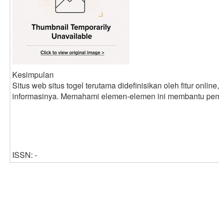
Kesimpulan
Situs web situs togel terutama didefinisikan oleh fitur online,
informasinya. Memahami elemen-elemen ini membantu pe
ISSN: -