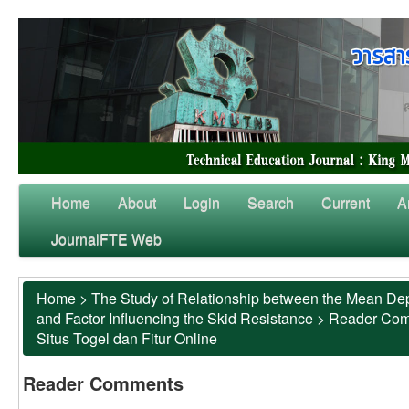
Home
About
Login
Search
Current
A
JournalFTE Web
Home
>
The Study of Relationship between the Mean Dep
and Factor Influencing the Skid Resistance
>
Reader Co
Situs Togel dan Fitur Online
Reader Comments