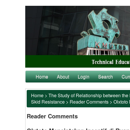
Home
About
Login
Search
Cur
Home
>
The Study of Relationship between the 
Skid Resistance
>
Reader Comments
>
Olxtoto
Reader Comments