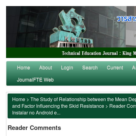
Home
About
Login
Search
Current
A
JournalFTE Web
Home
>
The Study of Relationship between the Mean Dep
and Factor Influencing the Skid Resistance
>
Reader Co
Instalar no Android e...
Reader Comments