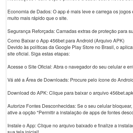
Economia de Dados: O app é mais leve e carrega os jogos 
muito mais rápido que o site.
Segurança Reforçada: Camadas extras de proteção para sua
Como Baixar o App 456bet para Android (Arquivo APK)
Devido às políticas da Google Play Store no Brasil, o aplic
site oficial. Siga estas etapas:
Acesse o Site Oficial: Abra o navegador do seu celular e ent
Vá até a Área de Downloads: Procure pelo ícone do Androi
Download do APK: Clique para baixar o arquivo 456bet.apk
Autorize Fontes Desconhecidas: Se o seu celular bloquear
ative a opção "Permitir a instalação de apps de fontes des
Instale o App: Clique no arquivo baixado e finalize a insta
sua tela inicial!