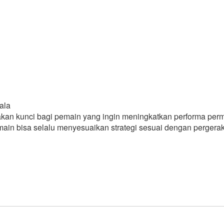
ala
kan kunci bagi pemain yang ingin meningkatkan performa per
ain bisa selalu menyesuaikan strategi sesuai dengan pergera