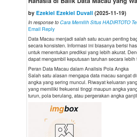
Rahasia di Balik Data Macau yang Wa
by
Ezekiel Ezekiel Duvall
(2025-11-19)
In response to
Cara Memilih Situs HADIRTOTO Te
Email Reply
Data Macau menjadi salah satu acuan penting ba
secara konsisten. Informasi ini biasanya berisi has
untuk menentukan prediksi yang lebih akurat. Den
dapat mengambil keputusan taruhan secara lebih
Peran Data Macau dalam Analisis Pola Angka
Salah satu alasan mengapa data macau sangat 
angka yang sering muncul. Riwayat keluaran yan
yang memiliki frekuensi tinggi maupun angka yang j
turun, pola berulang, atau pergerakan angka ganji