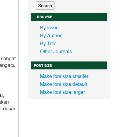
BROWSE
By Issue
By Author
By Title
Other Journals
u
g sangat
mengacu
FONT SIZE
Make font size smaller
Make font size default
Make font size larger
u,
akan
r-dasar