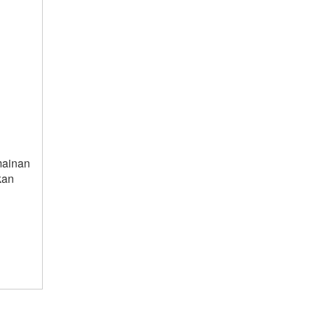
mainan
kan