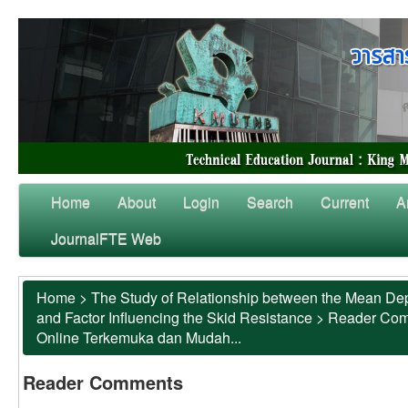
Home
About
Login
Search
Current
A
JournalFTE Web
Home
>
The Study of Relationship between the Mean Dep
and Factor Influencing the Skid Resistance
>
Reader Co
Online Terkemuka dan Mudah...
Reader Comments