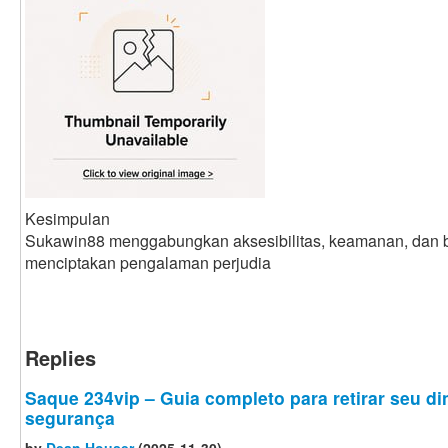
Kesimpulan
Sukawin88 menggabungkan aksesibilitas, keamanan, dan b
menciptakan pengalaman perjudia
Replies
Saque 234vip – Guia completo para retirar seu di
segurança