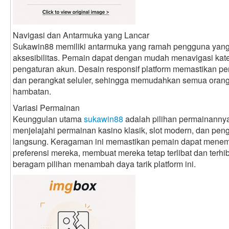
Navigasi dan Antarmuka yang Lancar
Sukawin88 memiliki antarmuka yang ramah pengguna yang
aksesibilitas. Pemain dapat dengan mudah menavigasi kate
pengaturan akun. Desain responsif platform memastikan p
dan perangkat seluler, sehingga memudahkan semua orang 
hambatan.
Variasi Permainan
Keunggulan utama
sukawin88
adalah pilihan permainanny
menjelajahi permainan kasino klasik, slot modern, dan pe
langsung. Keragaman ini memastikan pemain dapat mene
preferensi mereka, membuat mereka tetap terlibat dan terh
beragam pilihan menambah daya tarik platform ini.