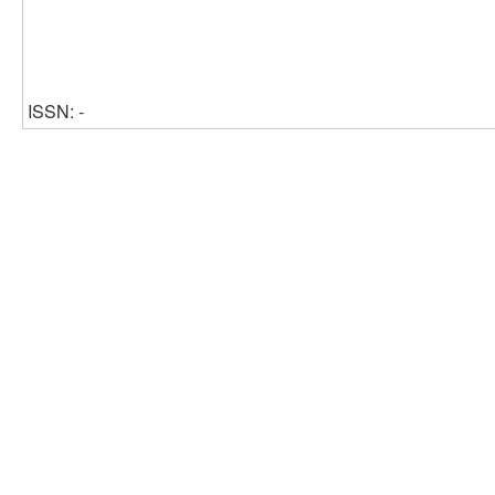
ISSN: -