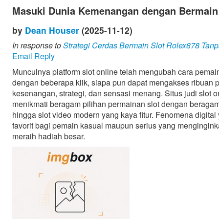
Masuki Dunia Kemenangan dengan Bermain 
by
Dean Houser
(2025-11-12)
In response to
Strategi Cerdas Bermain Slot Rolex878 Tan
Email Reply
Munculnya platform slot online telah mengubah cara pemai
dengan beberapa klik, siapa pun dapat mengakses ribuan
kesenangan, strategi, dan sensasi menang. Situs judi slot
menikmati beragam pilihan permainan slot dengan beragam 
hingga slot video modern yang kaya fitur. Fenomena digital
favorit bagi pemain kasual maupun serius yang mengingin
meraih hadiah besar.