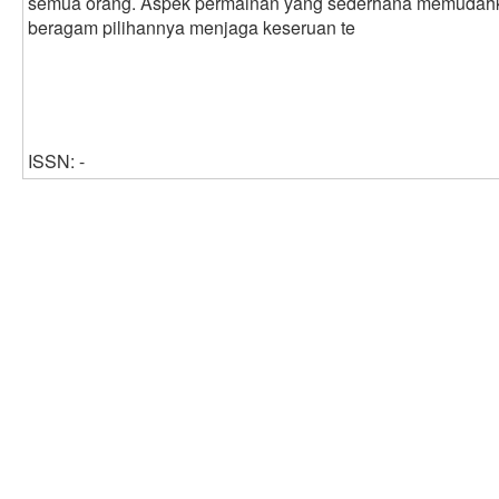
semua orang. Aspek permainan yang sederhana memudahk
beragam pilihannya menjaga keseruan te
ISSN: -