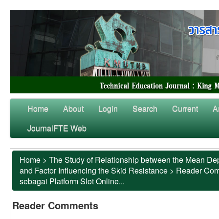
Home
About
Login
Search
Current
A
JournalFTE Web
Home
>
The Study of Relationship between the Mean Dep
and Factor Influencing the Skid Resistance
>
Reader Co
sebagai Platform Slot Online...
Reader Comments