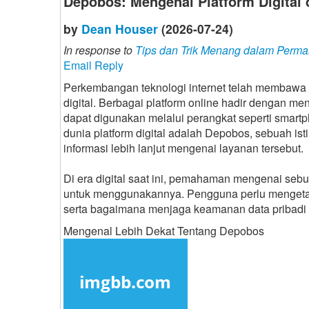
Depobos: Mengenal Platform Digital
by
Dean Houser
(2026-07-24)
In response to
Tips dan Trik Menang dalam Per
Email Reply
Perkembangan teknologi internet telah membaw
digital. Berbagai platform online hadir dengan m
dapat digunakan melalui perangkat seperti smar
dunia platform digital adalah Depobos, sebuah ist
informasi lebih lanjut mengenai layanan tersebut.
Di era digital saat ini, pemahaman mengenai seb
untuk menggunakannya. Pengguna perlu mengetah
serta bagaimana menjaga keamanan data pribadi k
Mengenal Lebih Dekat Tentang Depobos