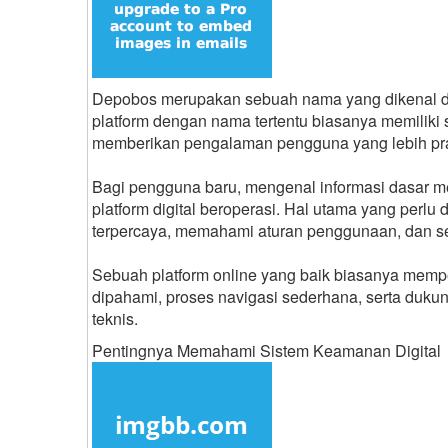
Depobos merupakan sebuah nama yang dikenal dala
platform dengan nama tertentu biasanya memiliki s
memberikan pengalaman pengguna yang lebih pra
Bagi pengguna baru, mengenal informasi dasa
platform digital beroperasi. Hal utama yang perl
terpercaya, memahami aturan penggunaan, dan s
Sebuah platform online yang baik biasanya mem
dipahami, proses navigasi sederhana, serta duk
teknis.
Pentingnya Memahami Sistem Keamanan Digital