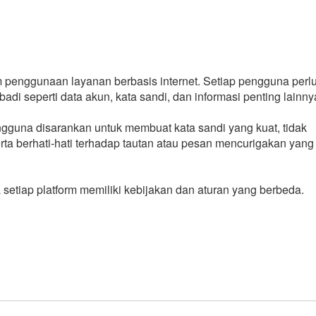
penggunaan layanan berbasis internet. Setiap pengguna perl
adi seperti data akun, kata sandi, dan informasi penting lainny
gguna disarankan untuk membuat kata sandi yang kuat, tidak
rta berhati-hati terhadap tautan atau pesan mencurigakan yang
setiap platform memiliki kebijakan dan aturan yang berbeda.