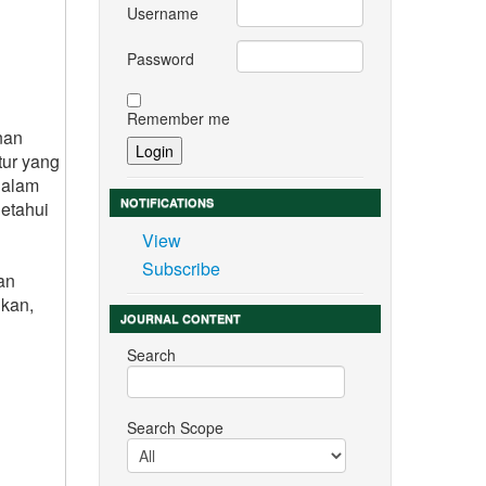
Username
Password
Remember me
nan
tur yang
dalam
NOTIFICATIONS
getahui
View
Subscribe
an
kan,
JOURNAL CONTENT
Search
Search Scope