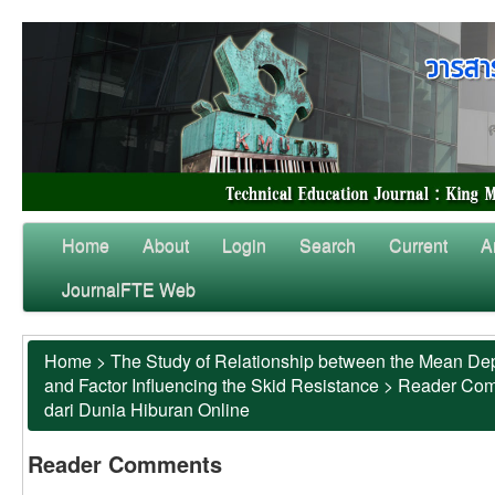
Home
About
Login
Search
Current
A
JournalFTE Web
Home
>
The Study of Relationship between the Mean Dep
and Factor Influencing the Skid Resistance
>
Reader Co
dari Dunia Hiburan Online
Reader Comments