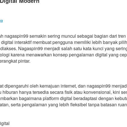
Digital Modern
ya
ilah nagaspin99 semakin sering muncul sebagai bagian dari tren
 digital interaktif membuat pengguna memiliki lebih banyak pili
diakses. Nagaspin99 menjadi salah satu kata kunci yang serin
nologi karena menawarkan konsep pengalaman digital yang cep
erangkat pintar.
t dipengaruhi oleh kemajuan internet, dan nagaspin99 menjad
lu hiburan hanya tersedia secara fisik atau konvensional, kini 
mbarkan bagaimana platform digital beradaptasi dengan kebu
n, serta pengalaman yang lebih fleksibel tanpa batasan rua
gital