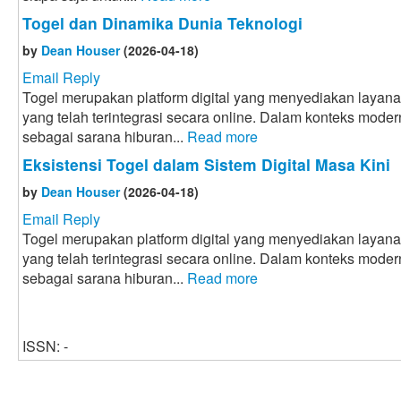
Togel dan Dinamika Dunia Teknologi
by
Dean Houser
(2026-04-18)
Email Reply
Togel merupakan platform digital yang menyediakan layan
yang telah terintegrasi secara online. Dalam konteks mode
sebagai sarana hiburan...
Read more
Eksistensi Togel dalam Sistem Digital Masa Kini
by
Dean Houser
(2026-04-18)
Email Reply
Togel merupakan platform digital yang menyediakan layan
yang telah terintegrasi secara online. Dalam konteks mode
sebagai sarana hiburan...
Read more
ISSN: -