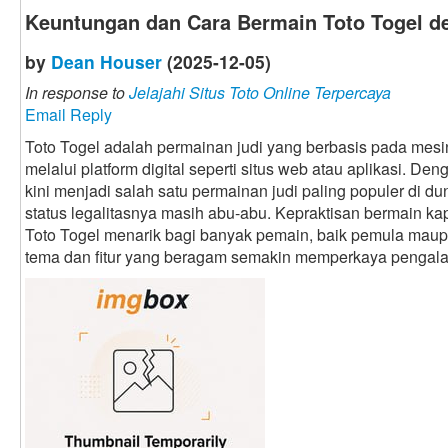
Keuntungan dan Cara Bermain Toto Togel 
by
Dean Houser
(2025-12-05)
In response to
Jelajahi Situs Toto Online Terpercaya
Email Reply
Toto Togel adalah permainan judi yang berbasis pada mesin
melalui platform digital seperti situs web atau aplikasi. De
kini menjadi salah satu permainan judi paling populer di du
status legalitasnya masih abu-abu. Kepraktisan bermain k
Toto Togel menarik bagi banyak pemain, baik pemula maupun 
tema dan fitur yang beragam semakin memperkaya pengal