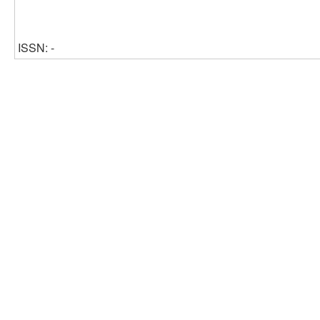
ISSN: -