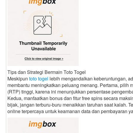
Tips dan Strategi Bermain Toto Togel
Meskipun
toto togel
lebih mengandalkan keberuntungan, ada
membantu meningkatkan peluang menang. Pertama, pilih me
(RTP) tinggi, karena ini menunjukkan persentase pengemb
Kedua, manfaatkan bonus dan fitur free spins secara maksi
bijak, jangan terburu-buru menaikkan taruhan saat kalah. Ter
online terpercaya untuk keamanan data dan pembayaran ya