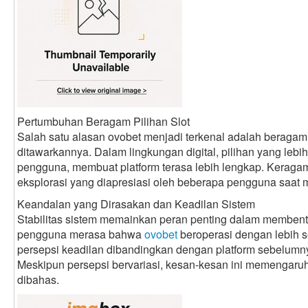
Pertumbuhan Beragam Pilihan Slot
Salah satu alasan ovobet menjadi terkenal adalah beragam
ditawarkannya. Dalam lingkungan digital, pilihan yang leb
pengguna, membuat platform terasa lebih lengkap. Keragama
eksplorasi yang diapresiasi oleh beberapa pengguna saat m
Keandalan yang Dirasakan dan Keadilan Sistem
Stabilitas sistem memainkan peran penting dalam memben
pengguna merasa bahwa
ovobet
beroperasi dengan lebih se
persepsi keadilan dibandingkan dengan platform sebelumn
Meskipun persepsi bervariasi, kesan-kesan ini memengaruhi
dibahas.