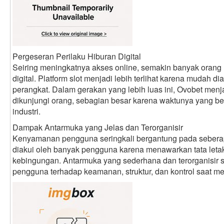
Pergeseran Perilaku Hiburan Digital
Seiring meningkatnya akses online, semakin banyak orang 
digital. Platform slot menjadi lebih terlihat karena mudah d
perangkat. Dalam gerakan yang lebih luas ini, Ovobet menjad
dikunjungi orang, sebagian besar karena waktunya yang b
industri.
Dampak Antarmuka yang Jelas dan Terorganisir
Kenyamanan pengguna seringkali bergantung pada seberap
diakui oleh banyak pengguna karena menawarkan tata leta
kebingungan. Antarmuka yang sederhana dan terorganisir 
pengguna terhadap keamanan, struktur, dan kontrol saat menjel