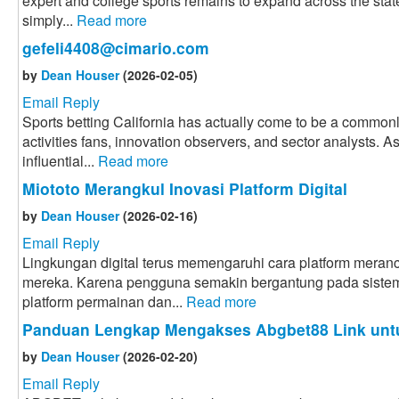
expert and college sports remains to expand across the state
simply...
Read more
gefeli4408@cimario.com
by
Dean Houser
(2026-02-05)
Email Reply
Sports betting California has actually come to be a commonl
activities fans, innovation observers, and sector analysts. A
influential...
Read more
Miototo Merangkul Inovasi Platform Digital
by
Dean Houser
(2026-02-16)
Email Reply
Lingkungan digital terus memengaruhi cara platform mera
mereka. Karena pengguna semakin bergantung pada sistem o
platform permainan dan...
Read more
Panduan Lengkap Mengakses Abgbet88 Link unt
by
Dean Houser
(2026-02-20)
Email Reply