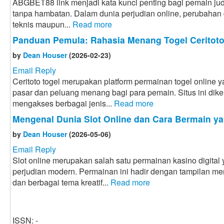
ABGBET88 link menjadi kata kunci penting bagi pemain judi
tanpa hambatan. Dalam dunia perjudian online, perubahan 
teknis maupun...
Read more
Panduan Pemula: Rahasia Menang Togel Ceritot
by
Dean Houser
(2026-02-23)
Email Reply
Ceritoto togel merupakan platform permainan togel online
pasar dan peluang menang bagi para pemain. Situs ini di
mengakses berbagai jenis...
Read more
Mengenal Dunia Slot Online dan Cara Bermain 
by
Dean Houser
(2026-05-06)
Email Reply
Slot online merupakan salah satu permainan kasino digital 
perjudian modern. Permainan ini hadir dengan tampilan men
dan berbagai tema kreatif...
Read more
ISSN: -