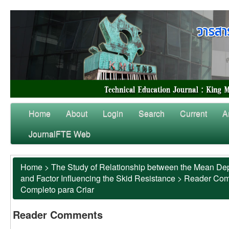
Home
About
Login
Search
Current
A
JournalFTE Web
Home
>
The Study of Relationship between the Mean Dep
and Factor Influencing the Skid Resistance
>
Reader Co
Completo para Criar
Reader Comments