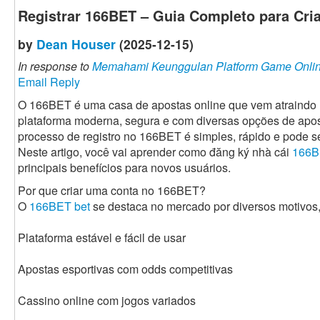
Registrar 166BET – Guia Completo para Cria
by
Dean Houser
(2025-12-15)
In response to
Memahami Keunggulan Platform Game Onli
Email Reply
O 166BET é uma casa de apostas online que vem atraindo 
plataforma moderna, segura e com diversas opções de apost
processo de registro no 166BET é simples, rápido e pode s
Neste artigo, você vai aprender como đăng ký nhà cái
166
principais benefícios para novos usuários.
Por que criar uma conta no 166BET?
O
166BET bet
se destaca no mercado por diversos motivos, 
Plataforma estável e fácil de usar
Apostas esportivas com odds competitivas
Cassino online com jogos variados