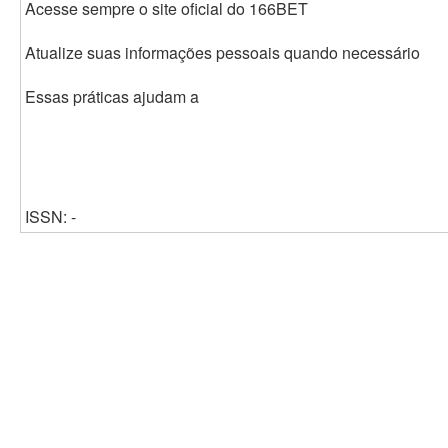
Acesse sempre o site oficial do 166BET
Atualize suas informações pessoais quando necessário
Essas práticas ajudam a
ISSN: -