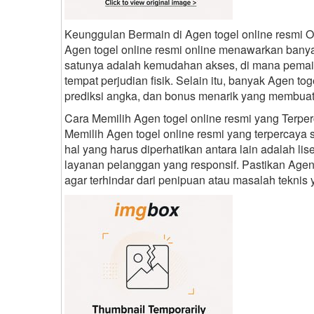
Keunggulan Bermain di Agen togel online resmi O
Agen togel online resmi online menawarkan ban
satunya adalah kemudahan akses, di mana pemain 
tempat perjudian fisik. Selain itu, banyak Agen to
prediksi angka, dan bonus menarik yang membua
Cara Memilih Agen togel online resmi yang Terpe
Memilih Agen togel online resmi yang terpercay
hal yang harus diperhatikan antara lain adalah li
layanan pelanggan yang responsif. Pastikan Agen t
agar terhindar dari penipuan atau masalah teknis