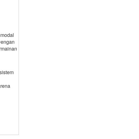
n modal
 Dengan
ermainan
sistem
arena