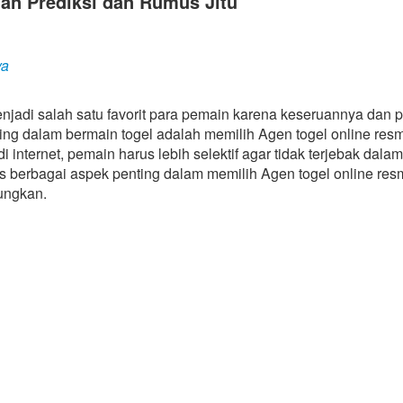
gan Prediksi dan Rumus Jitu
ya
enjadi salah satu favorit para pemain karena keseruannya dan 
ing dalam bermain togel adalah memilih Agen togel online res
internet, pemain harus lebih selektif agar tidak terjebak dalam
s berbagai aspek penting dalam memilih Agen togel online res
ungkan.