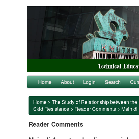
Home
About
Login
Search
Cur
Home
>
The Study of Relationship between the 
Skid Resistance
>
Reader Comments
>
Main di 
Reader Comments