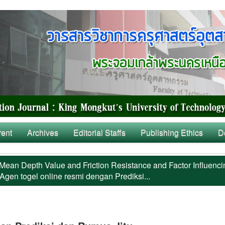
rent
Archives
Editorial Staffs
Publishing Ethics
D
Mean Depth Value and Friction Resistance and Factor Influenci
Agen togel online resmi dengan Prediksi...