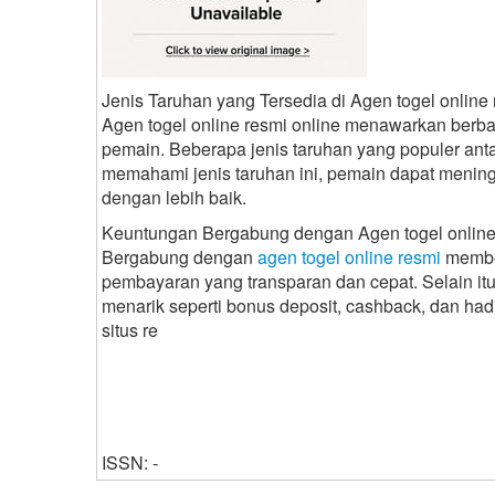
Jenis Taruhan yang Tersedia di Agen togel online
Agen togel online resmi online menawarkan berbag
pemain. Beberapa jenis taruhan yang populer anta
memahami jenis taruhan ini, pemain dapat menin
dengan lebih baik.
Keuntungan Bergabung dengan Agen togel online
Bergabung dengan
agen togel online resmi
member
pembayaran yang transparan dan cepat. Selain it
menarik seperti bonus deposit, cashback, dan had
situs re
ISSN: -