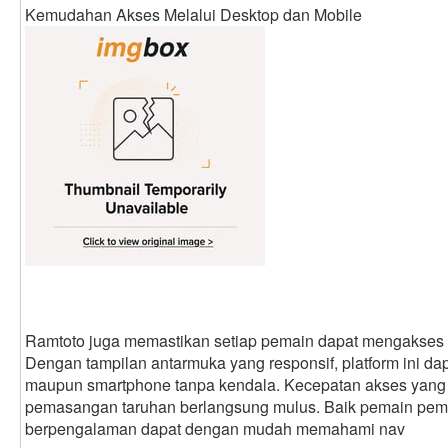
Kemudahan Akses Melalui Desktop dan Mobile
Ramtoto juga memastikan setiap pemain dapat mengakses s
Dengan tampilan antarmuka yang responsif, platform ini da
maupun smartphone tanpa kendala. Kecepatan akses yang 
pemasangan taruhan berlangsung mulus. Baik pemain pe
berpengalaman dapat dengan mudah memahami nav