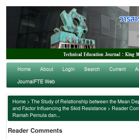
Home
About
Login
Search
Current
A
JournalFTE Web
Home
>
The Study of Relationship between the Mean Dep
and Factor Influencing the Skid Resistance
>
Reader Co
Ramah Pemula dan...
Reader Comments