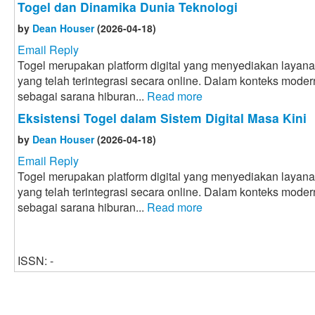
Togel dan Dinamika Dunia Teknologi
by
Dean Houser
(2026-04-18)
Email Reply
Togel merupakan platform digital yang menyediakan layan
yang telah terintegrasi secara online. Dalam konteks mode
sebagai sarana hiburan...
Read more
Eksistensi Togel dalam Sistem Digital Masa Kini
by
Dean Houser
(2026-04-18)
Email Reply
Togel merupakan platform digital yang menyediakan layan
yang telah terintegrasi secara online. Dalam konteks mode
sebagai sarana hiburan...
Read more
ISSN: -