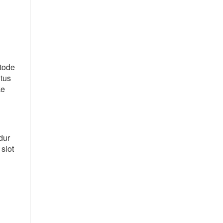
tode
itus
ke
dur
slot