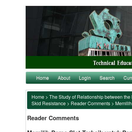
Home
About
Login
Search
Cur
Home
>
The Study of Relationship between the 
Skid Resistance
>
Reader Comments
>
Memilih
Reader Comments