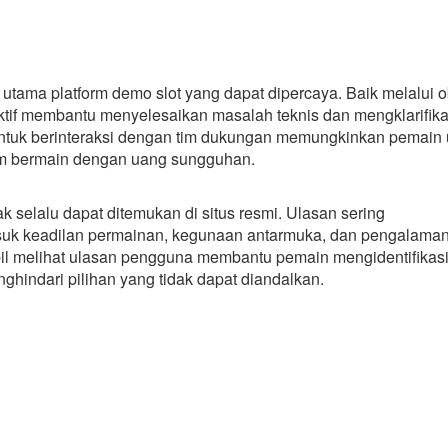
utama platform demo slot yang dapat dipercaya. Baik melalui o
ektif membantu menyelesaikan masalah teknis dan mengklarifika
tuk berinteraksi dengan tim dukungan memungkinkan pemain 
lum bermain dengan uang sungguhan.
elalu dapat ditemukan di situs resmi. Ulasan sering
uk keadilan permainan, kegunaan antarmuka, dan pengalama
il melihat ulasan pengguna membantu pemain mengidentifikasi
nghindari pilihan yang tidak dapat diandalkan.