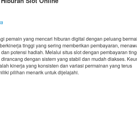
Hiburan Slot Online
ya
 bagi pemain yang mencari hiburan digital dengan peluang berma
t berkinerja tinggi yang sering memberikan pembayaran, menaw
n potensi hadiah. Melalui situs slot dengan pembayaran ting
g dirancang dengan sistem yang stabil dan mudah diakses. Ke
dalah kinerja yang konsisten dan variasi permainan yang terus
ki pilihan menarik untuk dijelajahi.