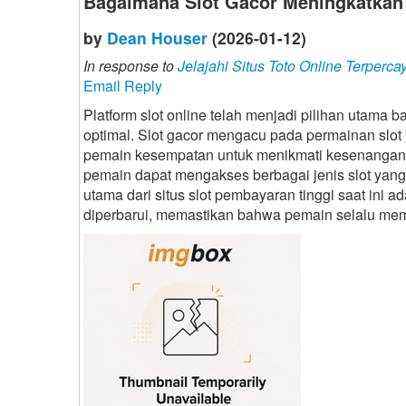
Bagaimana Slot Gacor Meningkatkan 
by
Dean Houser
(2026-01-12)
In response to
Jelajahi Situs Toto Online Terperca
Email Reply
Platform slot online telah menjadi pilihan utama
optimal. Slot gacor mengacu pada permainan slo
pemain kesempatan untuk menikmati kesenangan da
pemain dapat mengakses berbagai jenis slot yan
utama dari situs slot pembayaran tinggi saat ini a
diperbarui, memastikan bahwa pemain selalu memili