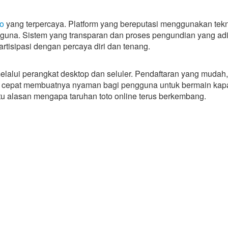
to
yang terpercaya. Platform yang bereputasi menggunakan tek
ngguna. Sistem yang transparan dan proses pengundian yang adi
isipasi dengan percaya diri dan tenang.
melalui perangkat desktop dan seluler. Pendaftaran yang mudah,
ng cepat membuatnya nyaman bagi pengguna untuk bermain kap
satu alasan mengapa taruhan toto online terus berkembang.