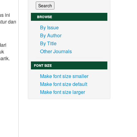
s ini
BROWSE
ktur dan
By Issue
By Author
By Title
ari
Other Journals
uk
arik.
FONT SIZE
Make font size smaller
Make font size default
Make font size larger