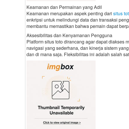
Keamanan dan Permainan yang Adil
Keamanan merupakan aspek penting dari
situs to
enkripsi untuk melindungi data dan transaksi pe
membantu memastikan bahwa pemain dapat berpart
Aksesibilitas dan Kenyamanan Pengguna
Platform situs toto dirancang agar dapat diakses 
navigasi yang sederhana, dan kinerja sistem ya
dan di mana saja. Fleksibilitas ini adalah salah 