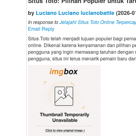
Situs Toto: Pilihan Populer untuk Ta
by
Luciano Luciano lucianobattle
(2026-0
In response to
Jelajahi Situs Toto Online Terperca
Email Reply
Situs Toto telah menjadi tujuan populer bagi pem
online. Dikenal karena kenyamanan dan pilihan p
pengguna yang ingin memasang taruhan dengan 
pengguna, situs ini terus menarik pemain baru d