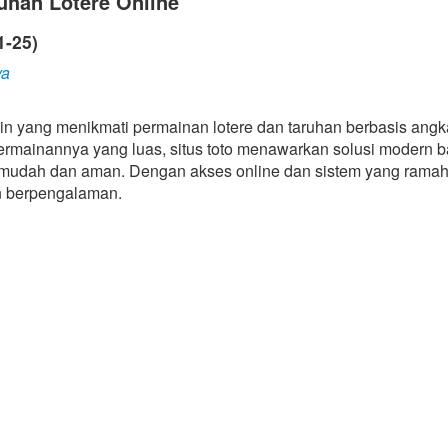
ruhan Lotere Online
1-25)
ya
ain yang menikmati permainan lotere dan taruhan berbasis angk
ermainannya yang luas, situs toto menawarkan solusi modern b
mudah dan aman. Dengan akses online dan sistem yang rama
an berpengalaman.