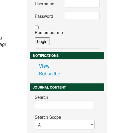
Username
Password
Remember me
a
agi
h
NOTIFICATIONS
View
Subscribe
JOURNAL CONTENT
Search
Search Scope