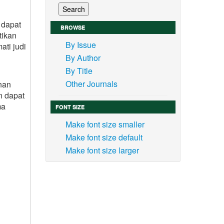
 dapat
BROWSE
tikan
By Issue
ti judi
By Author
By Title
Other Journals
nan
n dapat
ma
FONT SIZE
Make font size smaller
Make font size default
Make font size larger