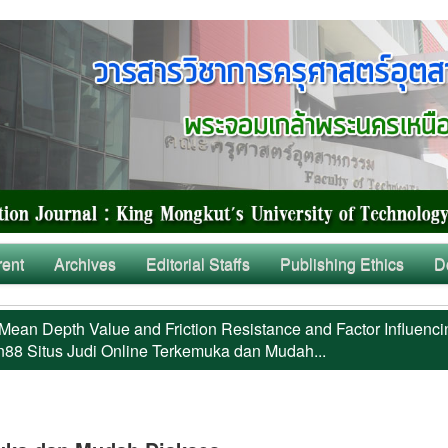
rent
Archives
Editorial Staffs
Publishing Ethics
D
Mean Depth Value and Friction Resistance and Factor Influenci
88 Situs Judi Online Terkemuka dan Mudah...