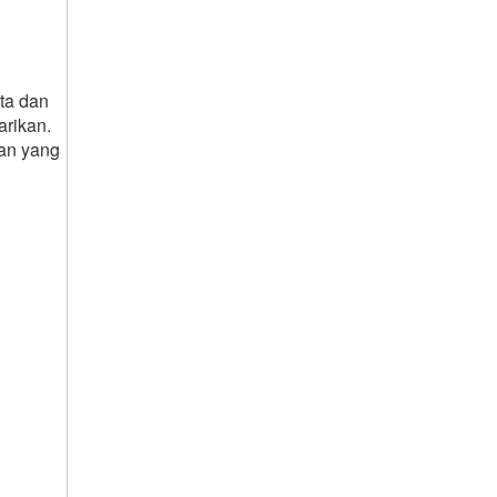
ta dan
rikan.
an yang