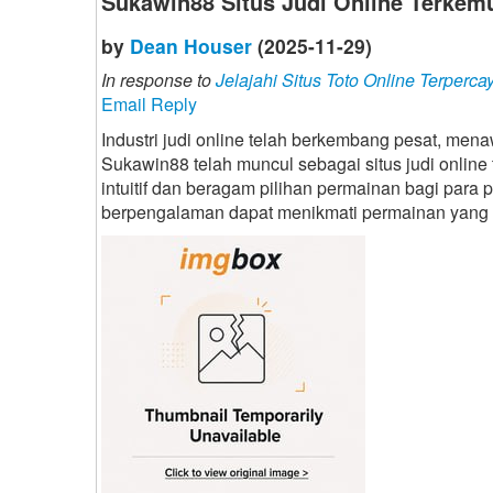
Sukawin88 Situs Judi Online Terke
by
Dean Houser
(2025-11-29)
In response to
Jelajahi Situs Toto Online Terperca
Email Reply
Industri judi online telah berkembang pesat, m
Sukawin88 telah muncul sebagai situs judi onlin
intuitif dan beragam pilihan permainan bagi par
berpengalaman dapat menikmati permainan yang 