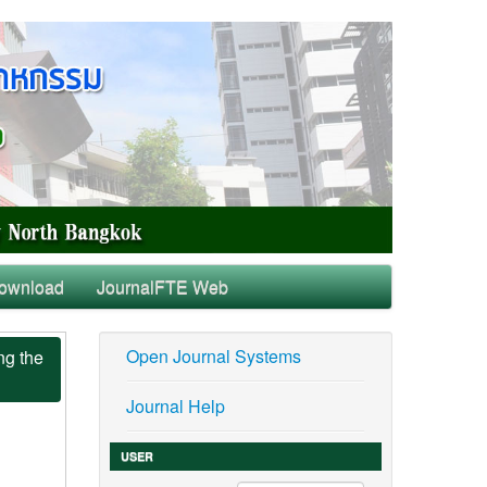
ownload
JournalFTE Web
Open Journal Systems
ng the
Journal Help
USER