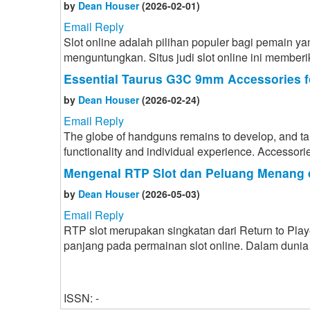
by
Dean Houser
(2026-02-01)
Email Reply
Slot online adalah pilihan populer bagi pemai
menguntungkan. Situs judi slot online ini member
Essential Taurus G3C 9mm Accessories fo
by
Dean Houser
(2026-02-24)
Email Reply
The globe of handguns remains to develop, and ta
functionality and individual experience. Accessori
Mengenal RTP Slot dan Peluang Menang 
by
Dean Houser
(2026-05-03)
Email Reply
RTP slot merupakan singkatan dari Return to Pla
panjang pada permainan slot online. Dalam dunia per
ISSN: -