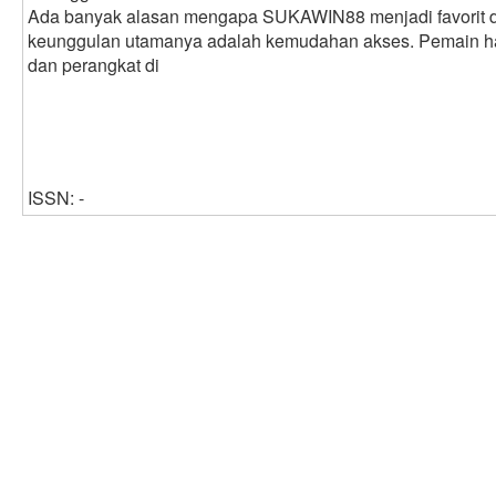
Ada banyak alasan mengapa SUKAWIN88 menjadi favorit di
keunggulan utamanya adalah kemudahan akses. Pemain ha
dan perangkat di
ISSN: -