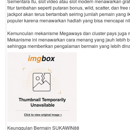
Sementara itu, slot video atau slot modern menawarkan graf
fitur tambahan seperti putaran bonus, wild, scatter, dan free 
jackpot akan terus bertambah seiring jumlah pemain yang iku
populer karena menawarkan hadiah yang bisa mencapai nilai
Kemunculan mekanisme Megaways dan cluster pays juga m
Mekanisme ini menawarkan cara menang yang jauh lebih ban
sehingga memberikan pengalaman bermain yang lebih din
Keunggulan Bermain SUKAWIN88