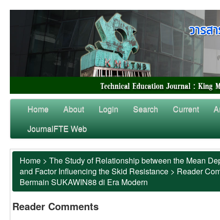
Home
About
Login
Search
Current
A
JournalFTE Web
Home
>
The Study of Relationship between the Mean Dep
and Factor Influencing the Skid Resistance
>
Reader Co
Bermain SUKAWIN88 di Era Modern
Reader Comments