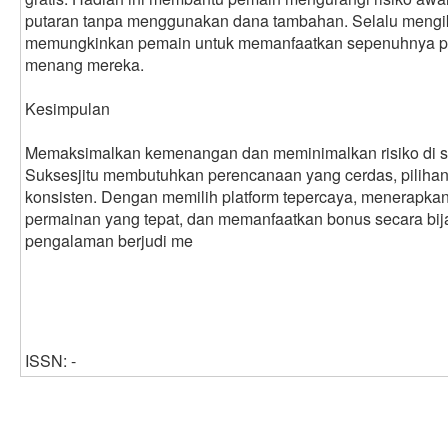
putaran tanpa menggunakan dana tambahan. Selalu mengi
memungkinkan pemain untuk memanfaatkan sepenuhnya p
menang mereka.
Kesimpulan
Memaksimalkan kemenangan dan meminimalkan risiko di situ
Suksesjitu membutuhkan perencanaan yang cerdas, pilihan 
konsisten. Dengan memilih platform tepercaya, menerapkan s
permainan yang tepat, dan memanfaatkan bonus secara bij
pengalaman berjudi me
ISSN: -