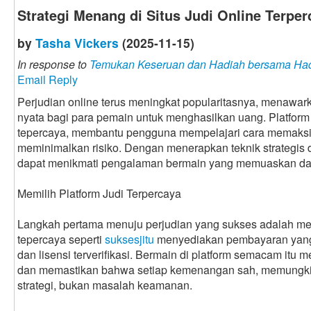
Strategi Menang di Situs Judi Online Terper
by
Tasha Vickers
(2025-11-15)
In response to
Temukan Keseruan dan Hadiah bersama Had
Email Reply
Perjudian online terus meningkat popularitasnya, menawa
nyata bagi para pemain untuk menghasilkan uang. Platform se
tepercaya, membantu pengguna mempelajari cara memak
meminimalkan risiko. Dengan menerapkan teknik strategis 
dapat menikmati pengalaman bermain yang memuaskan da
Memilih Platform Judi Terpercaya
Langkah pertama menuju perjudian yang sukses adalah memi
tepercaya seperti
suksesjitu
menyediakan pembayaran yang 
dan lisensi terverifikasi. Bermain di platform semacam it
dan memastikan bahwa setiap kemenangan sah, memungki
strategi, bukan masalah keamanan.