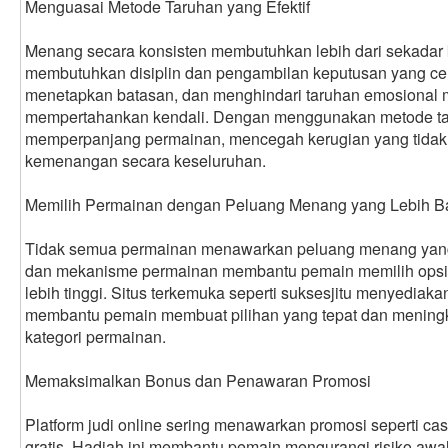
Menguasai Metode Taruhan yang Efektif
Menang secara konsisten membutuhkan lebih dari sekadar
membutuhkan disiplin dan pengambilan keputusan yang ce
menetapkan batasan, dan menghindari taruhan emosional m
mempertahankan kendali. Dengan menggunakan metode taru
memperpanjang permainan, mencegah kerugian yang tidak 
kemenangan secara keseluruhan.
Memilih Permainan dengan Peluang Menang yang Lebih B
Tidak semua permainan menawarkan peluang menang yang 
dan mekanisme permainan membantu pemain memilih opsi
lebih tinggi. Situs terkemuka seperti suksesjitu menyediaka
membantu pemain membuat pilihan yang tepat dan meningk
kategori permainan.
Memaksimalkan Bonus dan Penawaran Promosi
Platform judi online sering menawarkan promosi seperti ca
gratis. Hadiah ini membantu pemain mengurangi risiko aw