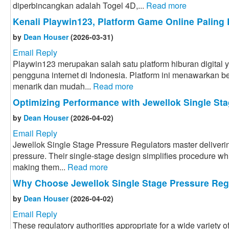
diperbincangkan adalah Togel 4D,...
Read more
Kenali Playwin123, Platform Game Online Paling
by
Dean Houser
(2026-03-31)
Email Reply
Playwin123 merupakan salah satu platform hiburan digital 
pengguna internet di Indonesia. Platform ini menawarkan b
menarik dan mudah...
Read more
Optimizing Performance with Jewellok Single St
by
Dean Houser
(2026-04-02)
Email Reply
Jewellok Single Stage Pressure Regulators master deliverin
pressure. Their single-stage design simplifies procedure wh
making them...
Read more
Why Choose Jewellok Single Stage Pressure Reg
by
Dean Houser
(2026-04-02)
Email Reply
These regulatory authorities appropriate for a wide variety o