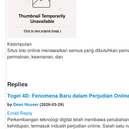
Kesimpulan
Situs toto online menawarkan semua yang dibutuhkan pem
permainan, keamanan, dan
Replies
Togel 4D: Fenomena Baru dalam Perjudian Onlin
by
Dean Houser
(2026-03-29)
Email Reply
Perkembangan teknologi digital telah membawa perubahan
kehidupan, termasuk industri perjudian online. Salah satu