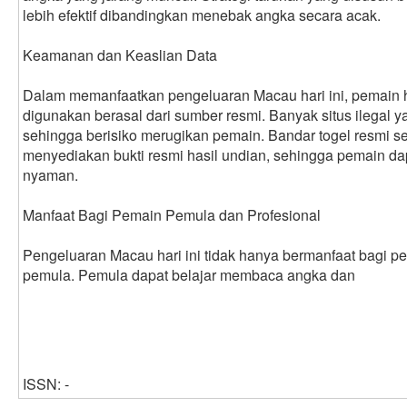
lebih efektif dibandingkan menebak angka secara acak.
Keamanan dan Keaslian Data
Dalam memanfaatkan pengeluaran Macau hari ini, pemain 
digunakan berasal dari sumber resmi. Banyak situs ilegal y
sehingga berisiko merugikan pemain. Bandar togel resmi s
menyediakan bukti resmi hasil undian, sehingga pemain d
nyaman.
Manfaat Bagi Pemain Pemula dan Profesional
Pengeluaran Macau hari ini tidak hanya bermanfaat bagi pem
pemula. Pemula dapat belajar membaca angka dan
ISSN: -