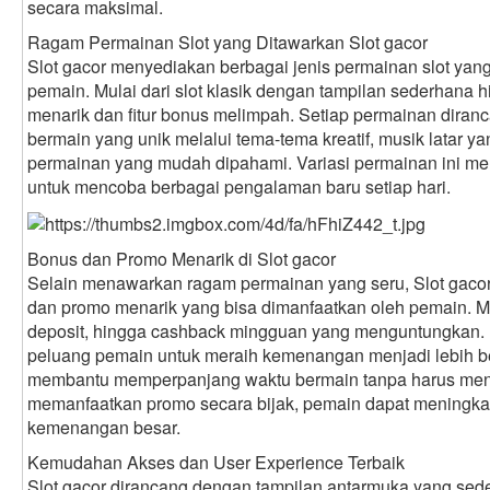
secara maksimal.
Ragam Permainan Slot yang Ditawarkan Slot gacor
Slot gacor menyediakan berbagai jenis permainan slot yang
pemain. Mulai dari slot klasik dengan tampilan sederhana h
menarik dan fitur bonus melimpah. Setiap permainan dira
bermain yang unik melalui tema-tema kreatif, musik latar y
permainan yang mudah dipahami. Variasi permainan ini m
untuk mencoba berbagai pengalaman baru setiap hari.
Bonus dan Promo Menarik di Slot gacor
Selain menawarkan ragam permainan yang seru, Slot gaco
dan promo menarik yang bisa dimanfaatkan oleh pemain. Mu
deposit, hingga cashback mingguan yang menguntungkan
peluang pemain untuk meraih kemenangan menjadi lebih be
membantu memperpanjang waktu bermain tanpa harus men
memanfaatkan promo secara bijak, pemain dapat meningk
kemenangan besar.
Kemudahan Akses dan User Experience Terbaik
Slot gacor dirancang dengan tampilan antarmuka yang sed