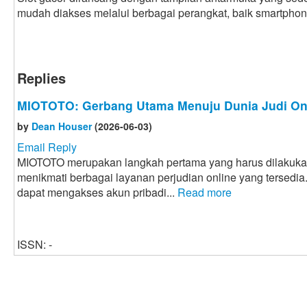
mudah diakses melalui berbagai perangkat, baik smartpho
Replies
MIOTOTO: Gerbang Utama Menuju Dunia Judi On
by
Dean Houser
(2026-06-03)
Email Reply
MIOTOTO merupakan langkah pertama yang harus dilakuka
menikmati berbagai layanan perjudian online yang tersedia
dapat mengakses akun pribadi...
Read more
ISSN: -