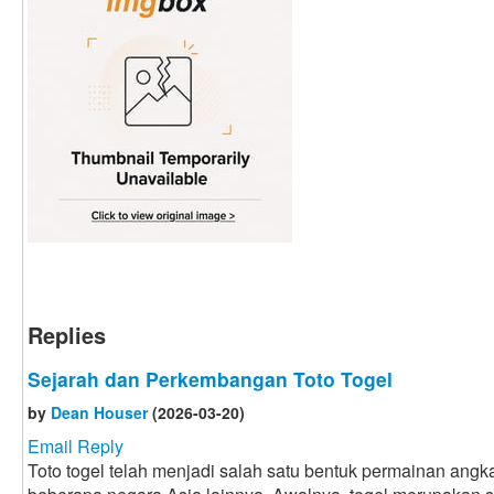
Replies
Sejarah dan Perkembangan Toto Togel
by
Dean Houser
(2026-03-20)
Email Reply
Toto togel telah menjadi salah satu bentuk permainan angk