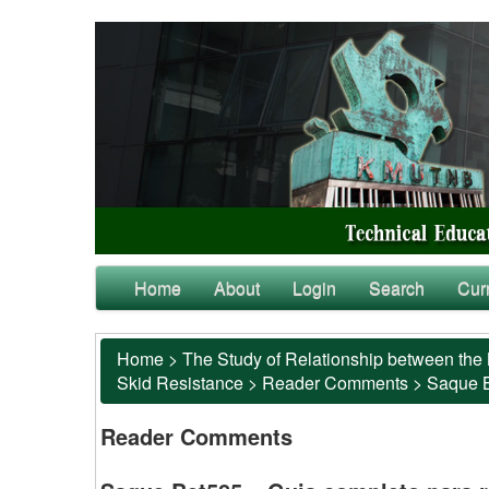
Home
About
Login
Search
Cur
Home
>
The Study of Relationship between the 
Skid Resistance
>
Reader Comments
>
Saque B
Reader Comments