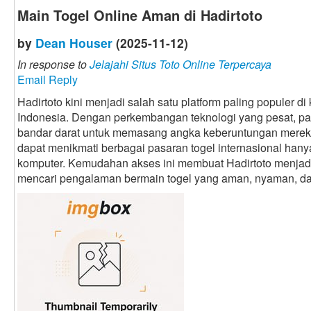
Main Togel Online Aman di Hadirtoto
by
Dean Houser
(2025-11-12)
In response to
Jelajahi Situs Toto Online Terpercaya
Email Reply
Hadirtoto kini menjadi salah satu platform paling populer d
Indonesia. Dengan perkembangan teknologi yang pesat, par
bandar darat untuk memasang angka keberuntungan mereka.
dapat menikmati berbagai pasaran togel internasional han
komputer. Kemudahan akses ini membuat Hadirtoto menjadi
mencari pengalaman bermain togel yang aman, nyaman, d