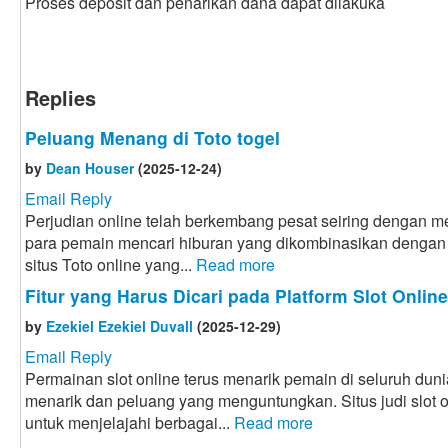
Proses deposit dan penarikan dana dapat dilakuka
Replies
Peluang Menang di Toto togel
by
Dean Houser
(2025-12-24)
Email Reply
Perjudian online telah berkembang pesat seiring dengan m
para pemain mencari hiburan yang dikombinasikan dengan p
situs Toto online yang...
Read more
Fitur yang Harus Dicari pada Platform Slot Onlin
by
Ezekiel Ezekiel Duvall
(2025-12-29)
Email Reply
Permainan slot online terus menarik pemain di seluruh d
menarik dan peluang yang menguntungkan. Situs judi slo
untuk menjelajahi berbagai...
Read more