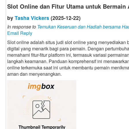
Slot Online dan Fitur Utama untuk Bermain
by
Tasha Vickers
(2025-12-22)
In response to
Temukan Keseruan dan Hadiah bersama Had
Email Reply
Slot online adalah situs judi slot online yang menyediaka
digital yang menarik bagi para pemain. Dengan pertumbuhan
memahami fitur-fitur platform ini, termasuk variasi permain
langkah keamanan. Panduan komprehensif ini menawarkan 
online terkemuka saat ini untuk membantu pemain menikm
aman dan menyenangkan.