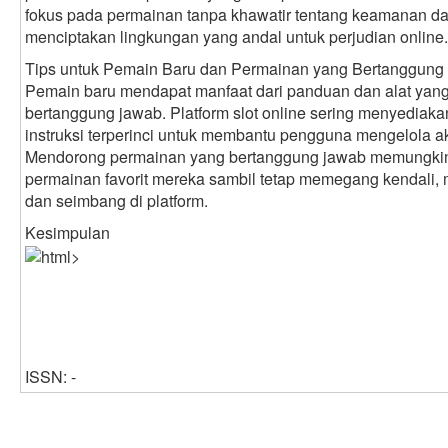
fokus pada permainan tanpa khawatir tentang keamanan da
menciptakan lingkungan yang andal untuk perjudian online.
Tips untuk Pemain Baru dan Permainan yang Bertanggung
Pemain baru mendapat manfaat dari panduan dan alat ya
bertanggung jawab. Platform slot online sering menyediakan
instruksi terperinci untuk membantu pengguna mengelola akt
Mendorong permainan yang bertanggung jawab memungkin
permainan favorit mereka sambil tetap memegang kendali
dan seimbang di platform.
Kesimpulan
ISSN: -