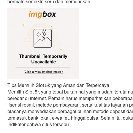
bermain semakin seru dan memuaskan.
Tips Memilih Slot 5k yang Aman dan Terpercaya
Memilih Slot 5k yang tepat bukan hal yang mudah, terutam
beredar di internet. Pemain harus memperhatikan beberapa fa
lisensi resmi, metode pembayaran, serta kualitas layanan p
biasanya menyediakan berbagai pilihan metode deposit da
termasuk bank lokal, e-wallet, hingga pulsa. Selain itu, d
indikator bahwa situs tersebu