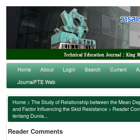
Home
About
Login
Search
Current
A
JournalFTE Web
Home
>
The Study of Relationship between the Mean Dep
and Factor Influencing the Skid Resistance
>
Reader Co
tentang Dunia...
Reader Comments