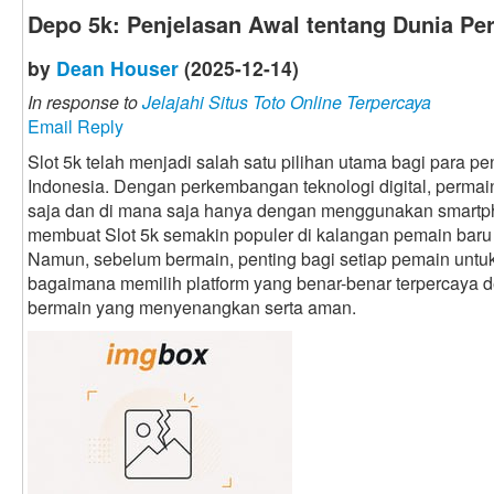
Depo 5k: Penjelasan Awal tentang Dunia Pe
by
Dean Houser
(2025-12-14)
In response to
Jelajahi Situs Toto Online Terpercaya
Email Reply
Slot 5k telah menjadi salah satu pilihan utama bagi para p
Indonesia. Dengan perkembangan teknologi digital, permain
saja dan di mana saja hanya dengan menggunakan smartp
membuat Slot 5k semakin populer di kalangan pemain ba
Namun, sebelum bermain, penting bagi setiap pemain untu
bagaimana memilih platform yang benar-benar terpercaya
bermain yang menyenangkan serta aman.