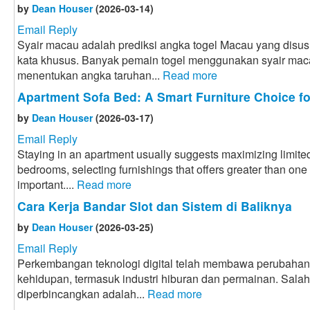
by
Dean Houser
(2026-03-14)
Email Reply
Syair macau adalah prediksi angka togel Macau yang disus
kata khusus. Banyak pemain togel menggunakan syair mac
menentukan angka taruhan...
Read more
Apartment Sofa Bed: A Smart Furniture Choice f
by
Dean Houser
(2026-03-17)
Email Reply
Staying in an apartment usually suggests maximizing limited
bedrooms, selecting furnishings that offers greater than one
important....
Read more
Cara Kerja Bandar Slot dan Sistem di Baliknya
by
Dean Houser
(2026-03-25)
Email Reply
Perkembangan teknologi digital telah membawa perubahan
kehidupan, termasuk industri hiburan dan permainan. Sal
diperbincangkan adalah...
Read more