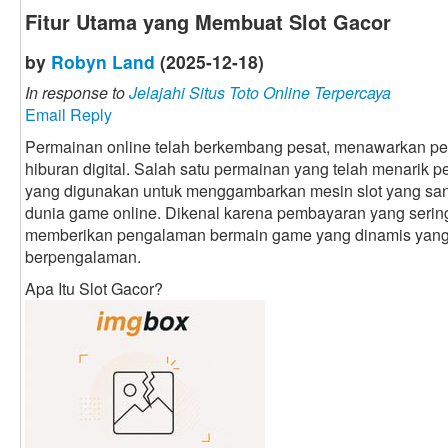
Fitur Utama yang Membuat Slot Gacor
by
Robyn Land
(2025-12-18)
In response to
Jelajahi Situs Toto Online Terpercaya
Email Reply
Permainan online telah berkembang pesat, menawarkan pe
hiburan digital. Salah satu permainan yang telah menarik per
yang digunakan untuk menggambarkan mesin slot yang sa
dunia game online. Dikenal karena pembayaran yang sering da
memberikan pengalaman bermain game yang dinamis yang 
berpengalaman.
Apa Itu Slot Gacor?