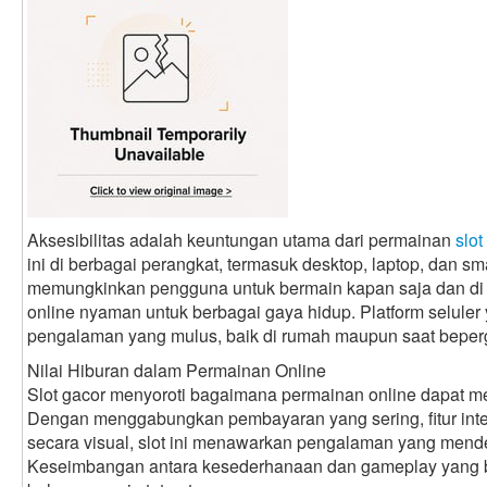
Aksesibilitas adalah keuntungan utama dari permainan
slot
ini di berbagai perangkat, termasuk desktop, laptop, dan sma
memungkinkan pengguna untuk bermain kapan saja dan di
online nyaman untuk berbagai gaya hidup. Platform selule
pengalaman yang mulus, baik di rumah maupun saat beper
Nilai Hiburan dalam Permainan Online
Slot gacor menyoroti bagaimana permainan online dapat men
Dengan menggabungkan pembayaran yang sering, fitur inter
secara visual, slot ini menawarkan pengalaman yang me
Keseimbangan antara kesederhanaan dan gameplay yang b