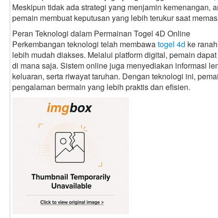
Meskipun tidak ada strategi yang menjamin kemenangan, a
pemain membuat keputusan yang lebih terukur saat memas
Peran Teknologi dalam Permainan Togel 4D Online
Perkembangan teknologi telah membawa
togel 4d
ke ranah
lebih mudah diakses. Melalui platform digital, pemain dap
di mana saja. Sistem online juga menyediakan informasi len
keluaran, serta riwayat taruhan. Dengan teknologi ini, pem
pengalaman bermain yang lebih praktis dan efisien.