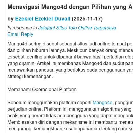
Menavigasi Mango4d dengan Pilihan yang A
by
Ezekiel Ezekiel Duvall
(2025-11-17)
In response to
Jelajahi Situs Toto Online Terpercaya
Email Reply
Mango4d sering disebut sebagai situs judi online tempat p
dan pilihan hiburan lainnya. Meskipun banyak orang mencar
tersebut, penting untuk dipahami bahwa hasil perjudian d
yang dijamin. Artikel ini membahas Mango4d dari sudut p
menawarkan panduan yang berfokus pada penggunaan yang 
strategi kemenangan.
Memahami Operasional Platform
Sebelum menggunakan platform seperti
Mango4d
, penggu
perjudian online. Platform ini menggunakan algoritma yang
acak, yang berarti tidak ada pengguna yang dapat mengontr
Membiasakan diri dengan mekanisme ini membantu menetap
mengurangi kemungkinan kesalahpahaman tentang cara ker