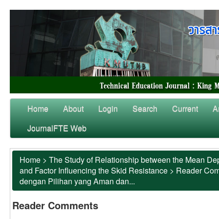
Home
About
Login
Search
Current
A
JournalFTE Web
Home
>
The Study of Relationship between the Mean Dep
and Factor Influencing the Skid Resistance
>
Reader Co
dengan Pilihan yang Aman dan...
Reader Comments