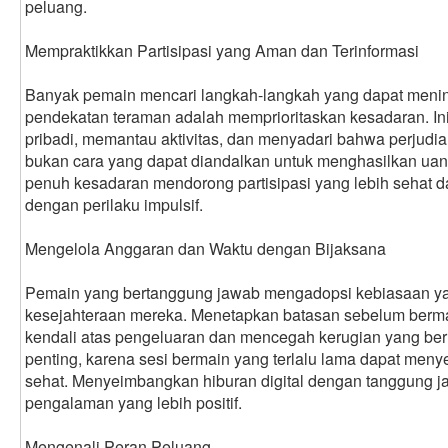
peluang.
Mempraktikkan Partisipasi yang Aman dan Terinformasi
Banyak pemain mencari langkah-langkah yang dapat menin
pendekatan teraman adalah memprioritaskan kesadaran. I
pribadi, memantau aktivitas, dan menyadari bahwa perjudi
bukan cara yang dapat diandalkan untuk menghasilkan ua
penuh kesadaran mendorong partisipasi yang lebih sehat da
dengan perilaku impulsif.
Mengelola Anggaran dan Waktu dengan Bijaksana
Pemain yang bertanggung jawab mengadopsi kebiasaan y
kesejahteraan mereka. Menetapkan batasan sebelum ber
kendali atas pengeluaran dan mencegah kerugian yang be
penting, karena sesi bermain yang terlalu lama dapat menye
sehat. Menyeimbangkan hiburan digital dengan tanggung 
pengalaman yang lebih positif.
Mengenali Peran Peluang