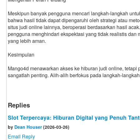
Meskipun banyak pengguna mencari langkah-langkah untuk
bahwa hasil tidak dapat dipengaruhi oleh strategi atau met
situs judi online lainnya, beroperasi berdasarkan hasil a
pengguna menghindari ekspektasi yang tidak realistis da
yang lebih aman.
Kesimpulan
Mango4d menawarkan akses ke hiburan judi online, tetapi
sangatlah penting. Alih-alih berfokus pada langkah-lang
Replies
Slot Terpercaya: Hiburan Digital yang Penuh Tan
by
Dean Houser
(2026-03-26)
Email Reply