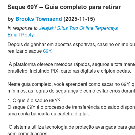
Saque 69Y – Guia completo para retirar
by
Brooks Townsend
(2025-11-15)
In response to
Jelajahi Situs Toto Online Terpercaya
Email Reply
Depois de ganhar em apostas esportivas, cassino online ou
realizar o saque
69Y
.
A plataforma oferece métodos rápidos, seguros e totalmen
brasileiro, incluindo PIX, carteiras digitais e criptomoedas.
Neste guia completo, você aprenderá como sacar no 69Y, qu
mínimos, as regras de segurança e como evitar erros duran
1. O que é o saque 69Y?
O saque 69Y é o processo de transferência do saldo dispon
uma conta bancária ou carteira digital.
O sistema utiliza tecnologia de proteção avançada para gar
sem complicações.