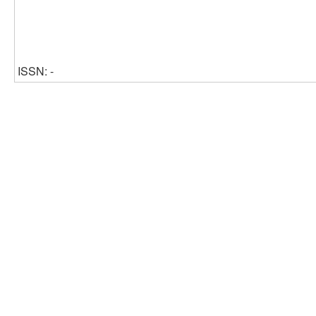
ISSN: -