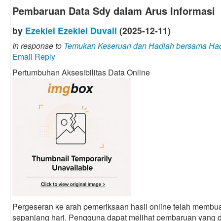
Pembaruan Data Sdy dalam Arus Informasi
by
Ezekiel Ezekiel Duvall
(2025-12-11)
In response to
Temukan Keseruan dan Hadiah bersama Had
Email Reply
Pertumbuhan Aksesibilitas Data Online
Pergeseran ke arah pemeriksaan hasil online telah membua
sepanjang hari. Pengguna dapat melihat pembaruan yang d