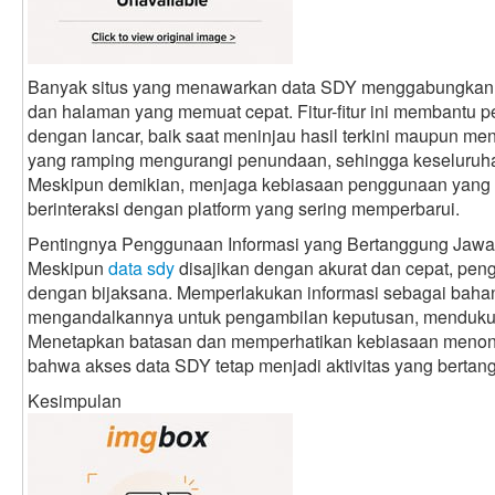
Banyak situs yang menawarkan data SDY menggabungkan d
dan halaman yang memuat cepat. Fitur-fitur ini membantu 
dengan lancar, baik saat meninjau hasil terkini maupun menje
yang ramping mengurangi penundaan, sehingga keseluruha
Meskipun demikian, menjaga kebiasaan penggunaan yang 
berinteraksi dengan platform yang sering memperbarui.
Pentingnya Penggunaan Informasi yang Bertanggung Jaw
Meskipun
data sdy
disajikan dengan akurat dan cepat, p
dengan bijaksana. Memperlakukan informasi sebagai bahan r
mengandalkannya untuk pengambilan keputusan, mendukung 
Menetapkan batasan dan memperhatikan kebiasaan meno
bahwa akses data SDY tetap menjadi aktivitas yang bertan
Kesimpulan