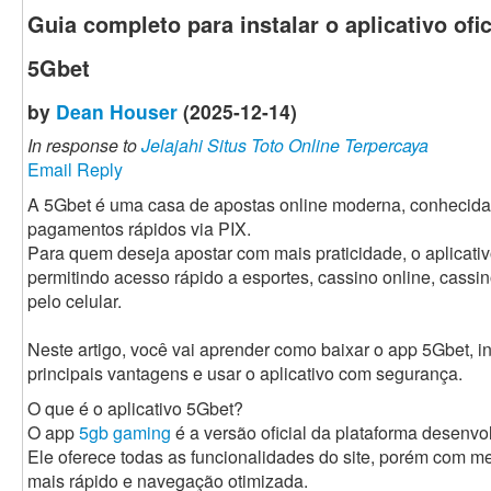
Guia completo para instalar o aplicativo ofi
5Gbet
by
Dean Houser
(2025-12-14)
In response to
Jelajahi Situs Toto Online Terpercaya
Email Reply
A 5Gbet é uma casa de apostas online moderna, conhecida 
pagamentos rápidos via PIX.
Para quem deseja apostar com mais praticidade, o aplicati
permitindo acesso rápido a esportes, cassino online, cassin
pelo celular.
Neste artigo, você vai aprender como baixar o app 5Gbet, i
principais vantagens e usar o aplicativo com segurança.
O que é o aplicativo 5Gbet?
O app
5gb gaming
é a versão oficial da plataforma desenvo
Ele oferece todas as funcionalidades do site, porém com 
mais rápido e navegação otimizada.