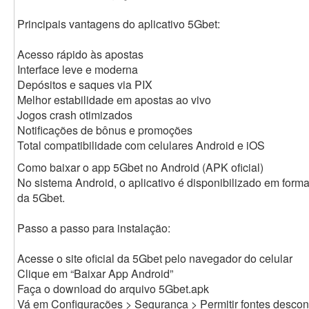
Principais vantagens do aplicativo 5Gbet:
Acesso rápido às apostas
Interface leve e moderna
Depósitos e saques via PIX
Melhor estabilidade em apostas ao vivo
Jogos crash otimizados
Notificações de bônus e promoções
Total compatibilidade com celulares Android e iOS
Como baixar o app 5Gbet no Android (APK oficial)
No sistema Android, o aplicativo é disponibilizado em format
da 5Gbet.
Passo a passo para instalação:
Acesse o site oficial da 5Gbet pelo navegador do celular
Clique em “Baixar App Android”
Faça o download do arquivo 5Gbet.apk
Vá em Configurações > Segurança > Permitir fontes desco