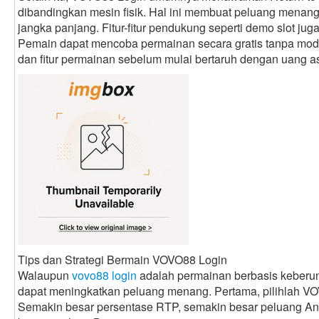
dibandingkan mesin fisik. Hal ini membuat peluang menan
jangka panjang. Fitur-fitur pendukung seperti demo slot jug
Pemain dapat mencoba permainan secara gratis tanpa mod
dan fitur permainan sebelum mulai bertaruh dengan uang as
Tips dan Strategi Bermain VOVO88 Login
Walaupun
vovo88 login
adalah permainan berbasis keberun
dapat meningkatkan peluang menang. Pertama, pilihlah V
Semakin besar persentase RTP, semakin besar peluang A