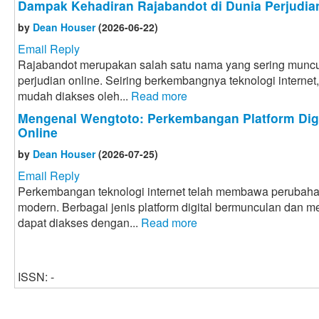
Dampak Kehadiran Rajabandot di Dunia Perjudian
by
Dean Houser
(2026-06-22)
Email Reply
Rajabandot merupakan salah satu nama yang sering mun
perjudian online. Seiring berkembangnya teknologi internet
mudah diakses oleh...
Read more
Mengenal Wengtoto: Perkembangan Platform Digit
Online
by
Dean Houser
(2026-07-25)
Email Reply
Perkembangan teknologi internet telah membawa perubah
modern. Berbagai jenis platform digital bermunculan dan
dapat diakses dengan...
Read more
ISSN: -