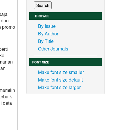
saja
BROWSE
 dan
By Issue
an promo
By Author
By Title
Other Journals
erti
 ke
amanan
FONT SIZE
nan
Make font size smaller
Make font size default
Make font size larger
memilih
erbaik
i data