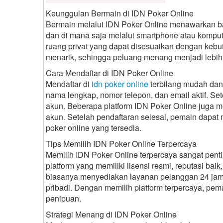
Keunggulan Bermain di IDN Poker Online
Bermain melalui IDN Poker Online menawarkan b
dan di mana saja melalui smartphone atau kompu
ruang privat yang dapat disesuaikan dengan kebut
menarik, sehingga peluang menang menjadi lebi
Cara Mendaftar di IDN Poker Online
Mendaftar di
idn poker online
terbilang mudah dan 
nama lengkap, nomor telepon, dan email aktif. S
akun. Beberapa platform IDN Poker Online juga 
akun. Setelah pendaftaran selesai, pemain dapat 
poker online yang tersedia.
Tips Memilih IDN Poker Online Terpercaya
Memilih IDN Poker Online terpercaya sangat pen
platform yang memiliki lisensi resmi, reputasi baik
biasanya menyediakan layanan pelanggan 24 jam, 
pribadi. Dengan memilih platform terpercaya, pema
penipuan.
Strategi Menang di IDN Poker Online