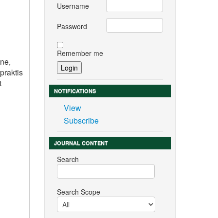
Username
Password
Remember me
ine,
praktis
t
NOTIFICATIONS
View
Subscribe
JOURNAL CONTENT
Search
Search Scope