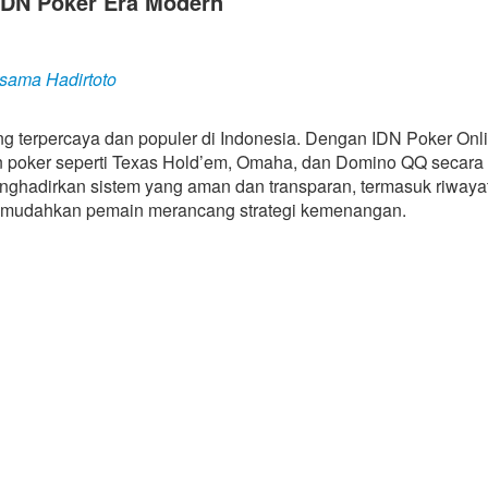
 IDN Poker Era Modern
sama Hadirtoto
ang terpercaya dan populer di Indonesia. Dengan IDN Poker Onl
n poker seperti Texas Hold’em, Omaha, dan Domino QQ secara 
 menghadirkan sistem yang aman dan transparan, termasuk riwaya
 memudahkan pemain merancang strategi kemenangan.